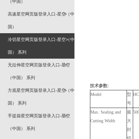
（中国）
高速星空网页版登录入口-星空（中
>
国）
冷切星空网页版登录入口-星空（中
>
国） 系列
无拉伸星空网页版登录入口-星空
>
（中国） 系列
技术参数:
方底星空网页版登录入口-星空（中
>
Model
型
HC
国） 系列
号
Max. Sealing and
最
50
手提袋星空网页版登录入口-星空
>
Cutting Width
大
（中国） 系列
封
切