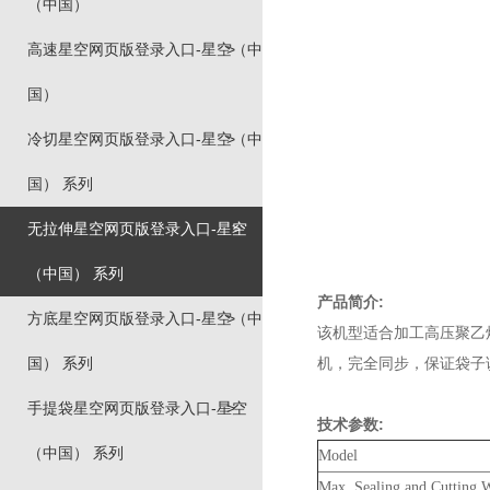
（中国）
高速星空网页版登录入口-星空（中
>
国）
冷切星空网页版登录入口-星空（中
>
国） 系列
无拉伸星空网页版登录入口-星空
>
（中国） 系列
产品简介:
方底星空网页版登录入口-星空（中
>
该机型适合加工高压聚乙
国） 系列
机，完全同步，保证袋子
手提袋星空网页版登录入口-星空
>
技术参数:
（中国） 系列
Model
Max. Sealing and Cutting 