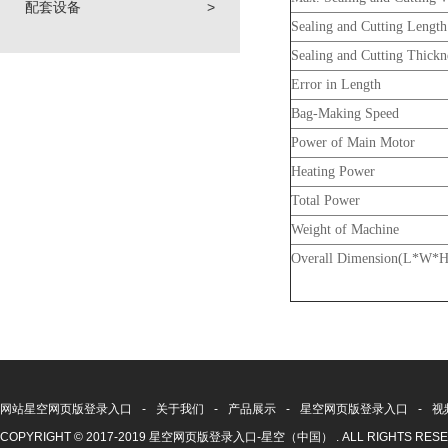
配套设备
>
Sealing and Cutting Length
Sealing and Cutting Thickn
Error in Length
Bag-Making Speed
Power of Main Motor
Heating Power
Total Power
Weight of Machine
Overall Dimension(L*W*H
网站星空网页版登录入口
-
关于我们
-
产品展示
-
星空网页版登录入口
-
视
COPYRIGHT © 2017-2019 星空网页版登录入口-星空（中国） . ALL RIGHTS RE