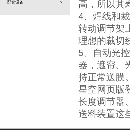
高，所以其
配套设备
>
4、焊线和裁
转动调节架
理想的裁切
5、自动光
器，遮帘、
持正常送膜
星空网页版
长度调节器
送料装置这