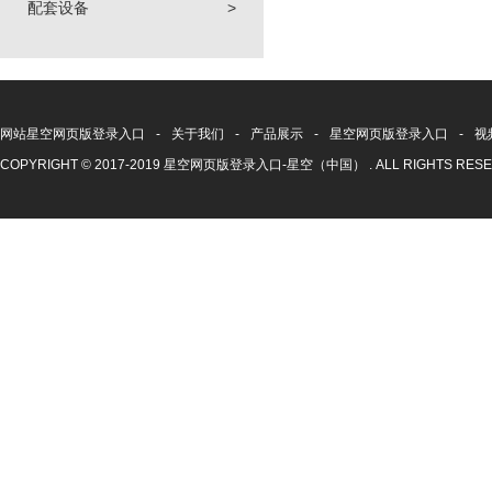
配套设备
>
网站星空网页版登录入口
-
关于我们
-
产品展示
-
星空网页版登录入口
-
视
COPYRIGHT © 2017-2019 星空网页版登录入口-星空（中国） . ALL RIGHTS RE