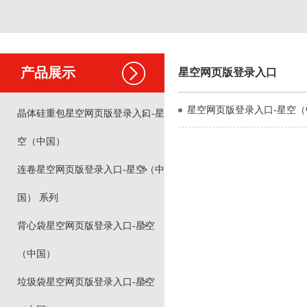
产品展示
星空网页版登录入口
星空网页版登录入口-星空（
晶体硅重包星空网页版登录入口-星
>
空（中国）
连卷星空网页版登录入口-星空（中
>
国） 系列
背心袋星空网页版登录入口-星空
>
（中国）
垃圾袋星空网页版登录入口-星空
>