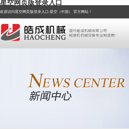
星空网页版登录入口
欢迎访问星空网页版登录入口-星空（中国） 官方网站！